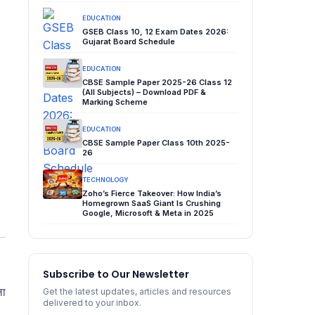
EDUCATION
GSEB Class 10, 12 Exam Dates 2026:
Gujarat Board Schedule
EDUCATION
CBSE Sample Paper 2025-26 Class 12
(All Subjects) – Download PDF &
Marking Scheme
EDUCATION
CBSE Sample Paper Class 10th 2025-
26
TECHNOLOGY
Zoho’s Fierce Takeover: How India’s
Homegrown SaaS Giant Is Crushing
Google, Microsoft & Meta in 2025
Subscribe to Our Newsletter
ला
Get the latest updates, articles and resources
delivered to your inbox.