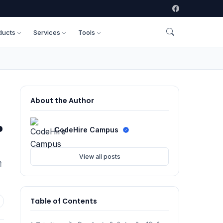
ducts
Services
Tools
About the Author
?
CodeHire Campus
View all posts
ी
Table of Contents